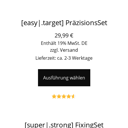
Bewertet mit
5.00
von 5
[easy|.target] PräzisionsSet
29,99
€
Enthält 19% MwSt. DE
zzgl.
Versand
Lieferzeit: ca. 2-3 Werktage
Ausführung wählen
Bewertet
mit
4.50
von 5
[super|.strong] FixingSet