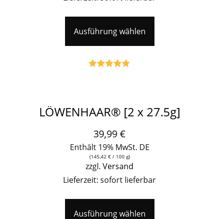
Ausführung wählen
Bewertet mit
5.00
von 5
LÖWENHAAR® [2 x 27.5g]
39,99
€
Enthält 19% MwSt. DE
(
145,42
€
/ 100 g)
zzgl.
Versand
Lieferzeit: sofort lieferbar
Ausführung wählen