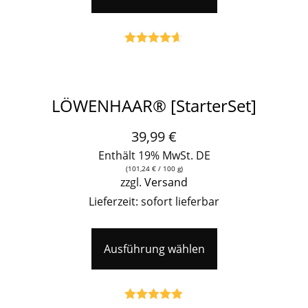
Bewertet
mit
4.59
von 5
LÖWENHAAR® [StarterSet]
39,99
€
Enthält 19% MwSt. DE
(
101,24
€
/ 100 g)
zzgl.
Versand
Lieferzeit: sofort lieferbar
Ausführung wählen