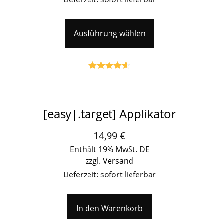
Ausführung wählen
Bewertet
mit
4.59
von 5
[easy|.target] Applikator
14,99
€
Enthält 19% MwSt. DE
zzgl.
Versand
Lieferzeit: sofort lieferbar
In den Warenkorb