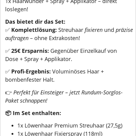
1x Haarwunder + Spray + Applikator – direkt
loslegen!
Das bietet dir das Set:
✅
Komplettlösung:
Streuhaar
fixieren
und
präzise
auftragen
– ohne Extrakosten!
✅
25€ Ersparnis:
Gegenüber Einzelkauf von
Dose + Spray + Applikator.
✅
Profi-Ergebnis:
Voluminöses Haar +
bombenfester Halt.
👉
Perfekt für Einsteiger – jetzt Rundum-Sorglos-
Paket schnappen!
📦 Im Set enthalten:
1x Löwenhaar Premium Streuhaar (27,5g)
1x Löwenhaar Fixierspray (118ml)