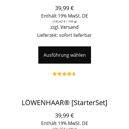
39,99
€
Enthält 19% MwSt. DE
(
145,42
€
/ 100 g)
zzgl.
Versand
Lieferzeit: sofort lieferbar
Ausführung wählen
Bewertet
mit
4.59
von 5
LÖWENHAAR® [StarterSet]
39,99
€
Enthält 19% MwSt. DE
(
101,24
€
/ 100 g)