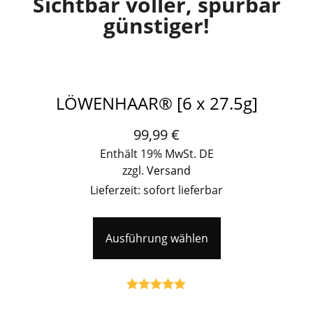
Sichtbar voller, spürbar
günstiger!
LÖWENHAAR® [6 x 27.5g]
99,99
€
Enthält 19% MwSt. DE
zzgl.
Versand
Lieferzeit: sofort lieferbar
Ausführung wählen
Bewertet mit
5.00
von 5