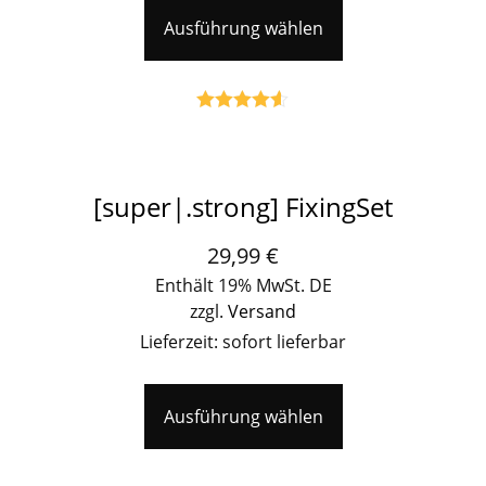
Ausführung wählen
Bewertet
mit
4.50
von 5
[super|.strong] FixingSet
29,99
€
Enthält 19% MwSt. DE
zzgl.
Versand
Lieferzeit: sofort lieferbar
Ausführung wählen