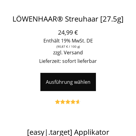
LÖWENHAAR® Streuhaar [27.5g]
24,99
€
Enthält 19% MwSt. DE
(
90,87
€
/ 100 g)
zzgl.
Versand
Lieferzeit: sofort lieferbar
Ausführung wählen
Bewertet
mit
4.59
von 5
[easy|.target] Applikator