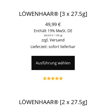
LÖWENHAAR® [3 x 27.5g]
49,99
€
Enthält 19% MwSt. DE
(
60,59
€
/ 100 g)
zzgl.
Versand
Lieferzeit: sofort lieferbar
Ausführung wählen
Bewertet mit
5.00
von 5
LÖWENHAAR® [2 x 27.5g]