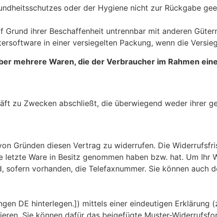
undheitsschutzes oder der Hygiene nicht zur Rückgabe geei
f Grund ihrer Beschaffenheit untrennbar mit anderen Güter
software in einer versiegelten Packung, wenn die Versieg
er mehrere Waren, die der Verbraucher im Rahmen einer e
häft zu Zwecken abschließt, die überwiegend weder ihrer ge
on Gründen diesen Vertrag zu widerrufen. Die Widerrufsfri
 die letzte Ware in Besitz genommen haben bzw. hat. Um Ihr
, sofern vorhanden, die Telefaxnummer. Sie können auch de
en DE hinterlegen.]) mittels einer eindeutigen Erklärung (z.
mieren. Sie können dafür das beigefügte Muster-Widerrufsfo