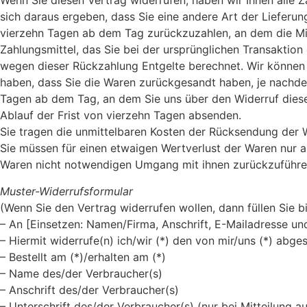
Wenn Sie diesen Vertrag widerrufen, haben wir Ihnen alle Z
sich daraus ergeben, dass Sie eine andere Art der Lieferu
vierzehn Tagen ab dem Tag zurückzuzahlen, an dem die Mit
Zahlungsmittel, das Sie bei der ursprünglichen Transaktion
wegen dieser Rückzahlung Entgelte berechnet. Wir können 
haben, dass Sie die Waren zurückgesandt haben, je nachdem
Tagen ab dem Tag, an dem Sie uns über den Widerruf dieses
Ablauf der Frist von vierzehn Tagen absenden.
Sie tragen die unmittelbaren Kosten der Rücksendung der 
Sie müssen für einen etwaigen Wertverlust der Waren nur 
Waren nicht notwendigen Umgang mit ihnen zurückzuführen
Muster-Widerrufsformular
(Wenn Sie den Vertrag widerrufen wollen, dann füllen Sie b
– An [Einsetzen: Namen/Firma, Anschrift, E-Mailadresse un
– Hiermit widerrufe(n) ich/wir (*) den von mir/uns (*) abg
– Bestellt am (*)/erhalten am (*)
– Name des/der Verbraucher(s)
– Anschrift des/der Verbraucher(s)
– Unterschrift des/der Verbraucher(s) (nur bei Mitteilung au