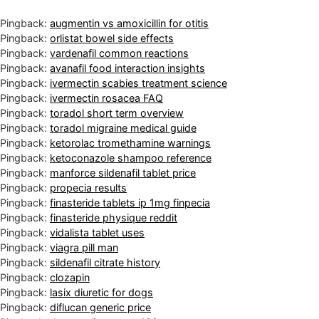
Pingback:
augmentin vs amoxicillin for otitis
Pingback:
orlistat bowel side effects
Pingback:
vardenafil common reactions
Pingback:
avanafil food interaction insights
Pingback:
ivermectin scabies treatment science
Pingback:
ivermectin rosacea FAQ
Pingback:
toradol short term overview
Pingback:
toradol migraine medical guide
Pingback:
ketorolac tromethamine warnings
Pingback:
ketoconazole shampoo reference
Pingback:
manforce sildenafil tablet price
Pingback:
propecia results
Pingback:
finasteride tablets ip 1mg finpecia
Pingback:
finasteride physique reddit
Pingback:
vidalista tablet uses
Pingback:
viagra pill man
Pingback:
sildenafil citrate history
Pingback:
clozapin
Pingback:
lasix diuretic for dogs
Pingback:
diflucan generic price